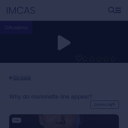
Перейти к основному содержимому
IMCAS
Поиск..
Откр
Academy
Go back
Why do marionette line appear?
Делиться
Follow