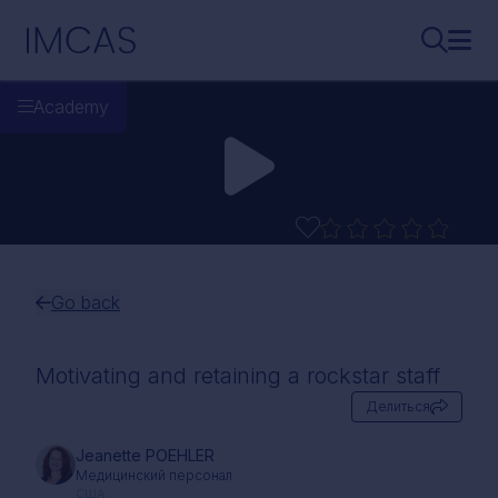
Перейти к основному содержимому
IMCAS
Поиск..
Откр
Academy
Go back
Motivating and retaining a rockstar staff
Делиться
Jeanette POEHLER
Медицинский персонал
США