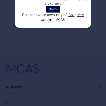
в систему
Войти
Do not have an account yet?
Создайте
аккаунт IMCAS
Конгрессы
О