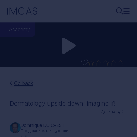
Перейти к основному содержимому
IMCAS
Поиск..
Откр
Academy
Go back
Dermatology upside down: imagine if!
Делиться
Dominique DU CREST
Представитель индустрии
Франция