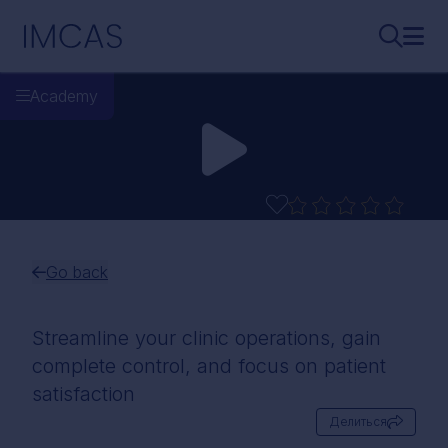
Перейти к основному содержимому
IMCAS
Поиск..
Откр
Academy
Go back
Streamline your clinic operations, gain
complete control, and focus on patient
satisfaction
Делиться