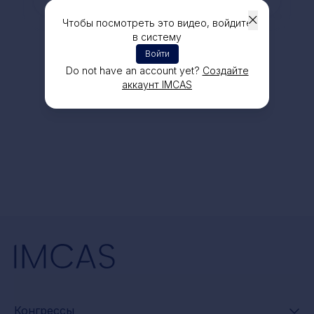
Чтобы посмотреть это видео, войдите
в систему
Войти
Do not have an account yet?
Создайте
аккаунт IMCAS
Конгрессы