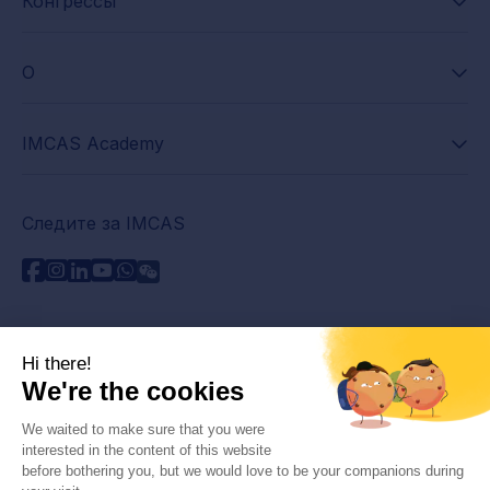
Конгрессы
О
IMCAS Academy
Следите за IMCAS
Нужна помощь?
Связаться с нами
Часто задаваемые вопросы
Политика конфиденциальности