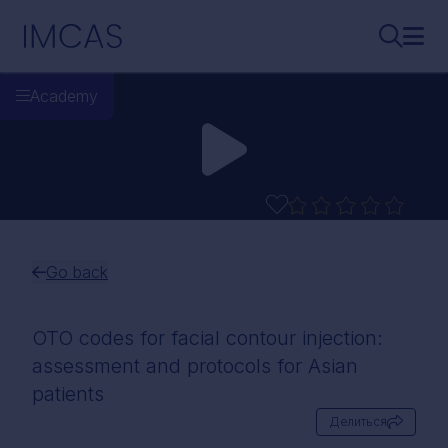
Перейти к основному содержимому
IMCAS
Поиск..
Откр
Academy
Go back
OTO codes for facial contour injection:
assessment and protocols for Asian
patients
Делиться