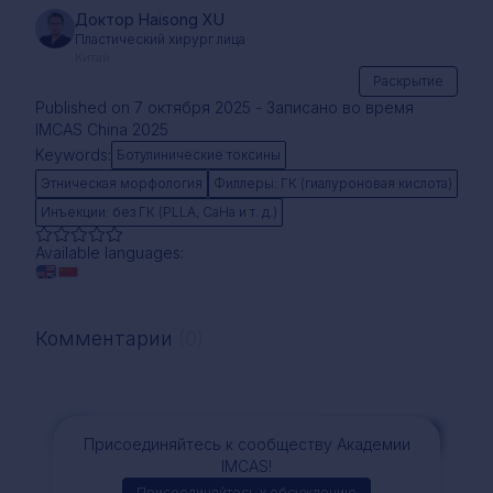
Доктор Haisong XU
Пластический хирург лица
Китай
Раскрытие
Published on 7 октября 2025 - Записано во время
IMCAS China 2025
Keywords:
Ботулинические токсины
Этническая морфология
Филлеры: ГК (гиалуроновая кислота)
Инъекции: без ГК (PLLA, CaHa и т. д.)
Available languages:
Комментарии
(0)
Комментарий
Присоединяйтесь к сообществу Академии
IMCAS!
Присоединяйтесь к обсуждению