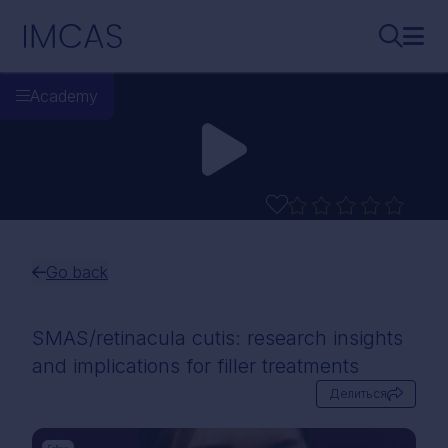
Перейти к основному содержимому
IMCAS
Поиск..
Откр
Academy
Go back
SMAS/retinacula cutis: research insights
and implications for filler treatments
Делиться