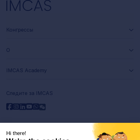
Конгрессы
О
IMCAS Academy
Следите за IMCAS
Нужна помощь?
Связаться с нами