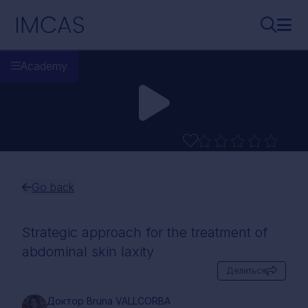
Перейти к основному содержимому
IMCAS
Поиск..
Откр
Academy
Go back
Strategic approach for the treatment of
abdominal skin laxity
Делиться
Доктор Bruna VALLCORBA