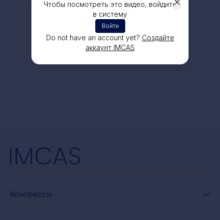
Чтобы посмотреть это видео, войдите
в систему
Войти
Do not have an account yet?
Создайте
аккаунт IMCAS
Конгрессы