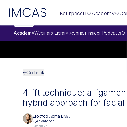
Перейти к основному содержимому
IMCAS
Конгрессы
Academy
Co
Academy
Webinars
Library
журнал Insider
Podcasts
От
Go back
4 lift technique: a ligamen
hybrid approach for facial
Доктор Adma LIMA
Дерматолог
Бразилия