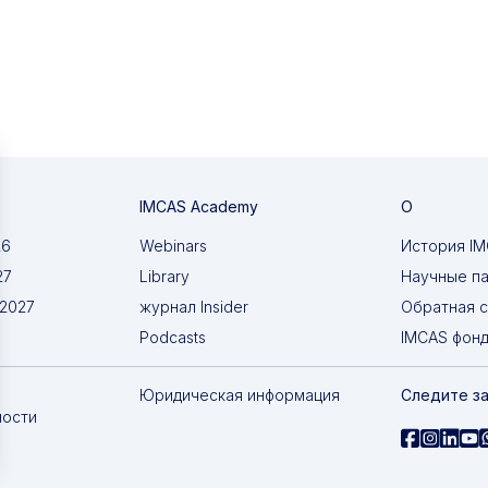
IMCAS Academy
О
26
Webinars
История I
27
Library
Научные п
 2027
журнал Insider
Обратная с
Podcasts
IMCAS фон
Юридическая информация
Следите за
ности