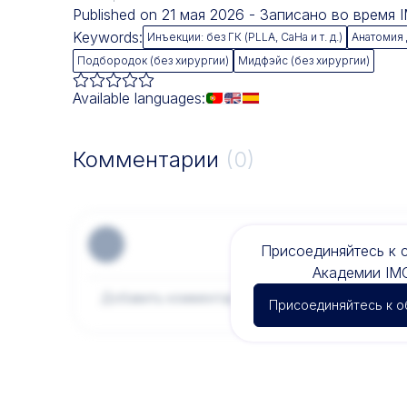
Published on 21 мая 2026 - Записано во время
Keywords:
Инъекции: без ГК (PLLA, CaHa и т. д.)
Анатомия 
Подбородок (без хирургии)
Мидфэйс (без хирургии)
Available languages:
Комментарии
(0)
Присоединяйтесь к 
Академии IM
Присоединяйтесь к 