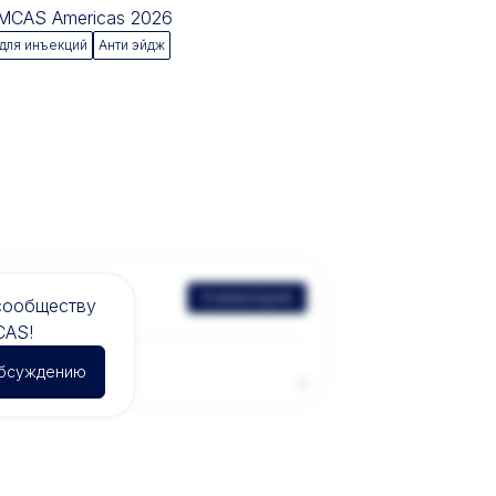
 IMCAS Americas 2026
для инъекций
Aнти эйдж
Комментарий
сообществу
CAS!
обсуждению