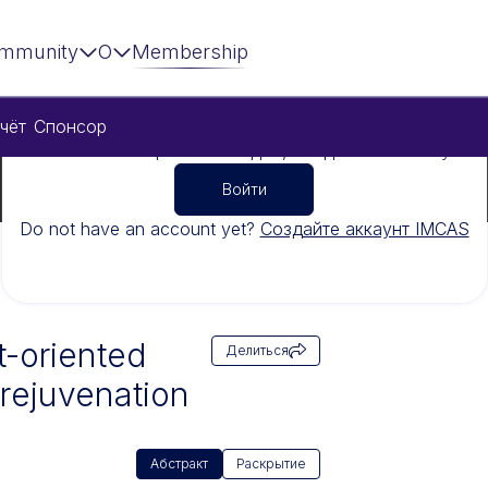
mmunity
О
Membership
чёт
Спонсор
Чтобы посмотреть это видео, войдите в систему
Войти
Do not have an account yet?
Создайте аккаунт IMCAS
t-oriented
Делиться
 rejuvenation
Абстракт
Раскрытие