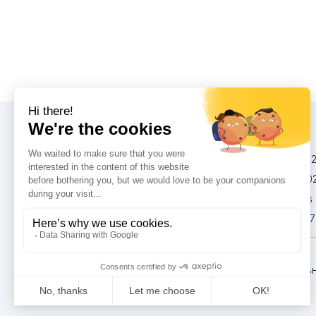
Конгрессы
IMCAS China 20
IMCAS World 20
IMCAS Americas
IMCAS Asia 2027
Политика
конфиденциаль