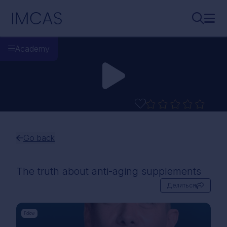
Перейти к основному содержимому
IMCAS
Поиск..
Откр
Academy
Go back
The truth about anti-aging supplements
Делиться
Follow