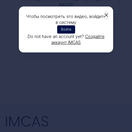
IMCAS!
Присоединяйтесь к обсуждению
Чтобы посмотреть это видео, войдите
в систему
Войти
Do not have an account yet?
Создайте
аккаунт IMCAS