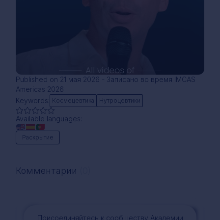
Published on 21 мая 2026 - Записано во время IMCAS
Americas 2026
Keywords:
Космецевтика
Нутроцевтики
Available languages:
Раскрытие
Комментарии
(0)
Комментарий
Присоединяйтесь к сообществу Академии