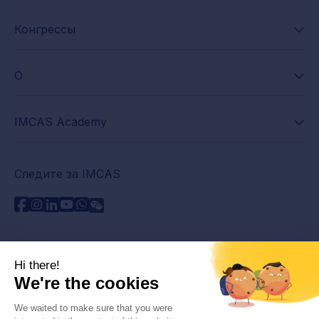
Конгрессы
О
IMCAS Academy
Следите за IMCAS
Нужна помощь?
Связаться с нами
Часто задаваемые вопросы