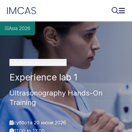
IMCAS
Поиск..
Откр
Перейти к основному содержимому
Asia 2026
Вернуться к программе
Experience lab 1
Ultrasonography Hands-On
Training
суббота 20 июня 2026
11:00 to 13:00