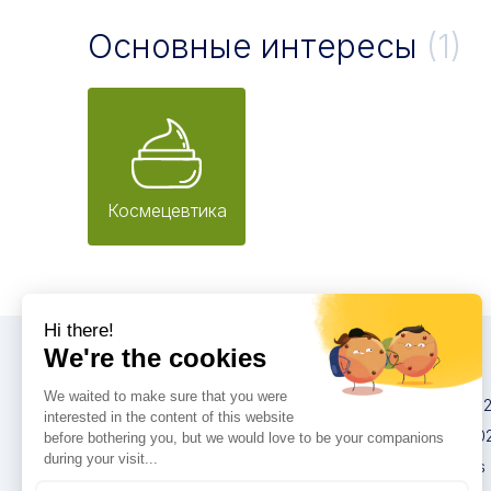
Основные интересы
(1)
Космецевтика
Конгрессы
IMCAS China 20
IMCAS World 20
IMCAS Americas