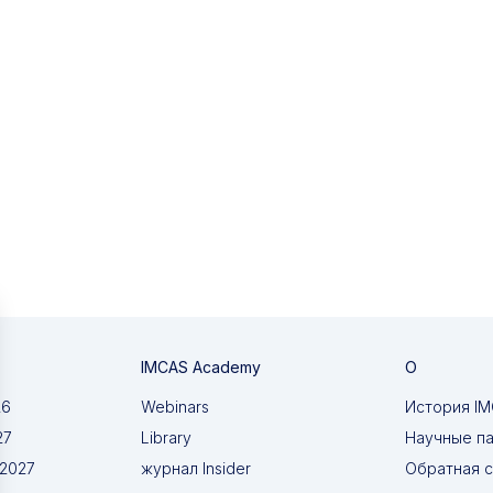
IMCAS Academy
О
26
Webinars
История I
27
Library
Научные п
 2027
журнал Insider
Обратная с