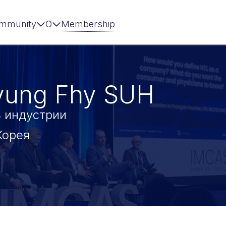
mmunity
О
Membership
Byung Fhy SUH
 индустрии
Корея