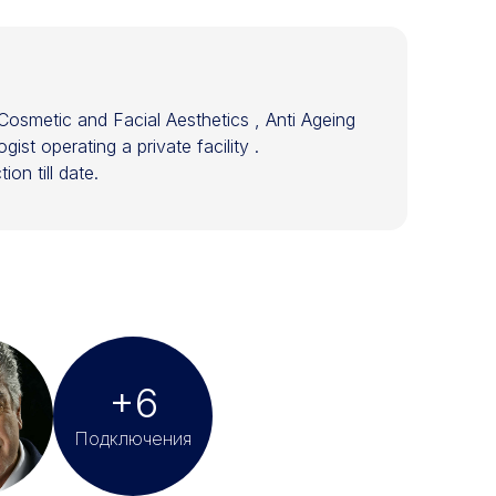
Cosmetic and Facial Aesthetics , Anti Ageing
st operating a private facility .
on till date.
+6
Подключения