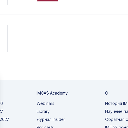
IMCAS Academy
О
26
Webinars
История I
27
Library
Научные п
 2027
журнал Insider
Обратная с
Podcasts
IMCAS фон