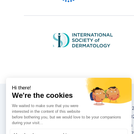
Конгрессы
IMCAS China 20
IMCAS World 20
IMCAS Americas
IMCAS Asia 2027