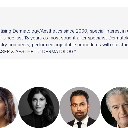
ising Dermatology/Aesthetics since 2000, special interest in 
since last 13 years as most sought after specialist Dermatologi
try and peers, performed injectable procedures with satisfacti
's LASER & AESTHETIC DERMATOLOGY.