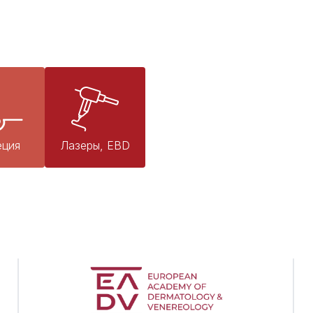
еция
Лазеры, EBD