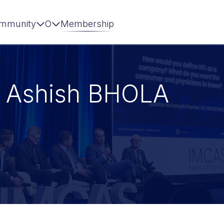
mmunity
О
Membership
 Ashish BHOLA