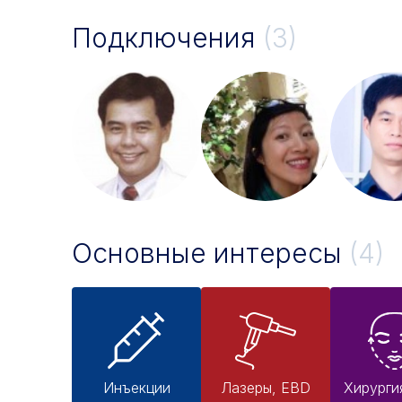
Подключения
(3)
Основные интересы
(4)
Инъекции
Лазеры, EBD
Хирурги