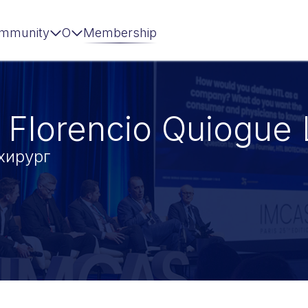
mmunity
О
Membership
 Florencio Quiogu
хирург