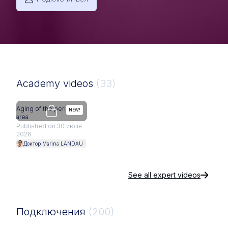
Academy videos
(33)
Aging of the perioral
How 
Upgrade needed
NEW!
area
affec
an…
Published on 30 июля
2026
Publ
2026
Доктор Marina LANDAU
Док
See all expert videos
Подключения
(200)