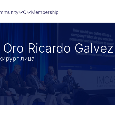
mmunity
О
Membership
 Oro Ricardo Galv
хирург лица