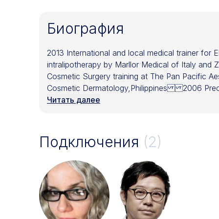
Биография
2013 International and local medical trainer for 
intralipotherapy by Marllor Medical of Italy
Cosmetic Surgery training at The Pan Pacific Aes
Cosmetic Dermatology,Philippines 2006 Precep
Research Asssociate of The Johns Hopskins Ba
Читать далее
Подключения
(2)