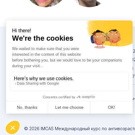
Конгрессы
IMCAS China 20
IMCAS World 20
IMCAS Americas
IMCAS Asia 2027
Политика
конфиденциаль
© 2026 IMCAS Международный курс по антивозраст