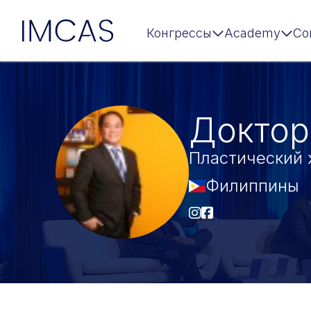
IMCAS
Конгрессы
Academy
Co
Перейти к основному содержимому
Доктор
Пластический 
Филиппины