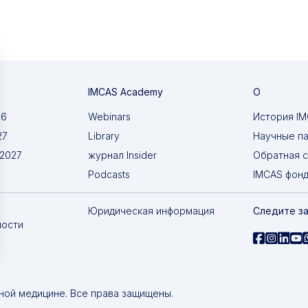
IMCAS Academy
О
26
Webinars
История I
27
Library
Научные п
 2027
журнал Insider
Обратная с
Podcasts
IMCAS фон
Юридическая информация
Следите за
ности
ной медицине. Все права защищены.