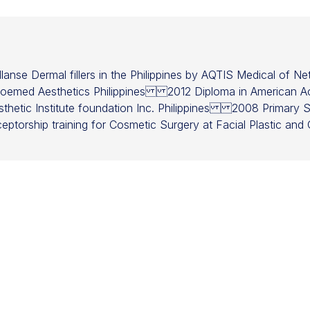
Ellanse Dermal fillers in the Philippines by AQTIS Medical of 
 and Zoemed Aesthetics Philippines 2012 Diploma in Americ
thetic Institute foundation Inc. Philippines 2008 Primary Ski
torship training for Cosmetic Surgery at Facial Plastic an
yview Medical Center in Baltimore Maryland USA.