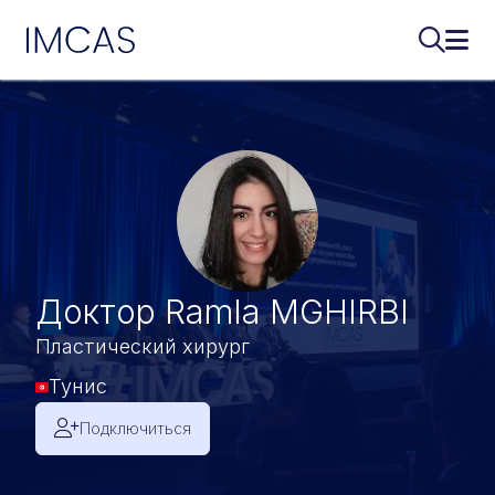
IMCAS
Поиск..
Откр
Перейти к основному содержимому
Доктор Ramla MGHIRBI
Пластический хирург
Тунис
Подключиться