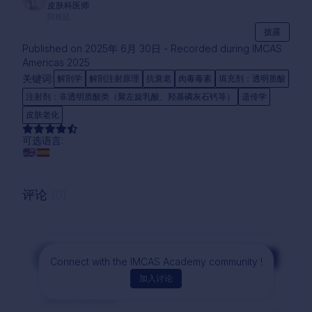
皮肤科医师
阿根廷
披露
Published on 2025年 6月 30日 - Recorded during IMCAS
Americas 2025
关键词:
解剖学
解剖注射原理
抗衰老
肉毒毒素
填充剂：透明质酸
注射剂：非透明质酸类（聚左旋乳酸、羟基磷灰石钙等）
遗传学
皮肤老化
可选语言:
评论
(0)
评论
Connect with the IMCAS Academy community !
加入讨论