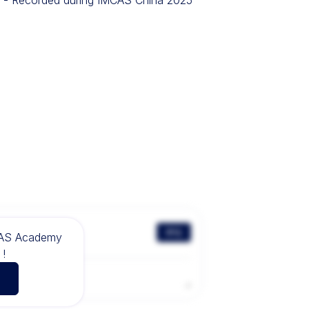
- Recorded during IMCAS China 2025
评论
CAS Academy
!