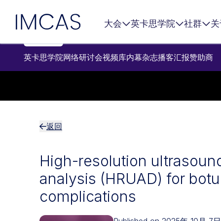
跳转到主要内容
IMCAS
大会
英卡思学院
社群
关
英卡思学院
网络研讨会
视频库
内幕杂志
播客
汇报
赞助商
返回
High-resolution ultrasoun
analysis (HRUAD) for botu
complications