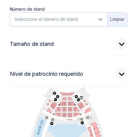
Número de stand
Limpiar
Tamaño de stand
Nivel de patrocinio requerido
A103
A105
A107
A113
A111
B101
B126
B103
A102
A104
A108
A110
A106
B124
C101
B105
C127
B122
B100
B111
B109
C129
B113
B115
A100
C103
B102
C125
B120
C105
C123
B104
B106
B108
B110
B112
B114
B116
B118
C118
C100b
C109
C111
C113
C115
C117
C119
C114
C116
C108
C106
C102
C104
C110
C112
D105
D107
D109
D111
BOOKSELLER
D110
ROOM 153
D120
D121
D122
D123
D124
D125