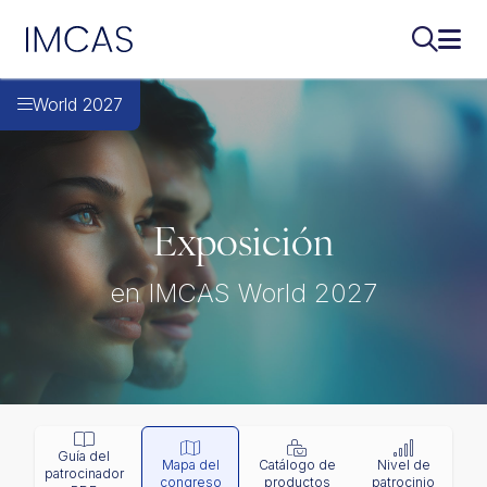
IMCAS
Buscar..
Abri
Ir al contenido principal
World 2027
Exposición
en IMCAS World 2027
Guía del
Mapa del
Catálogo de
Nivel de
patrocinador
congreso
productos
patrocinio