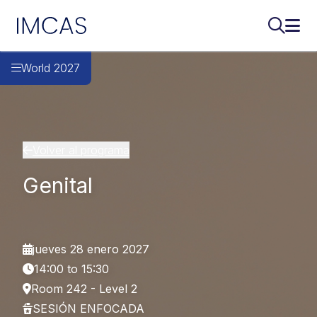
IMCAS
Buscar..
Abri
Ir al contenido principal
World 2027
Volver al programa
Genital
jueves 28 enero 2027
14:00 to 15:30
Room 242 - Level 2
SESIÓN ENFOCADA