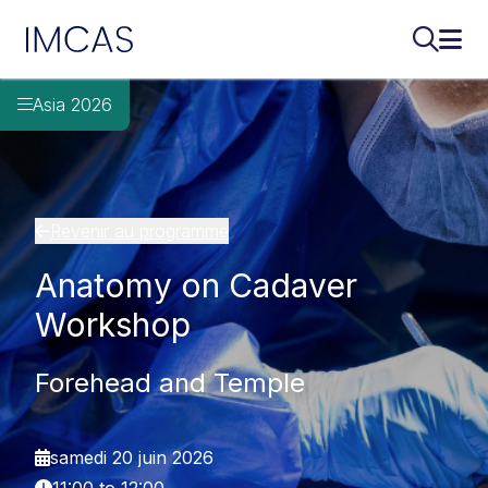
IMCAS
Recherch
Ouvr
Aller au contenu principal
Asia 2026
Revenir au programme
Anatomy on Cadaver
Workshop
Forehead and Temple
samedi 20 juin 2026