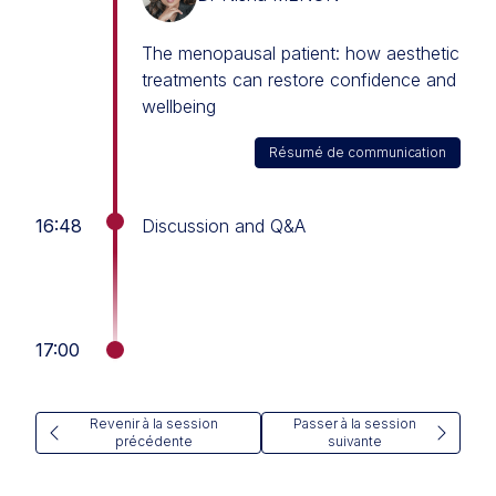
The menopausal patient: how aesthetic
treatments can restore confidence and
wellbeing
Résumé de communication
16:48
Discussion and Q&A
17:00
Revenir à la session
Passer à la session
précédente
suivante