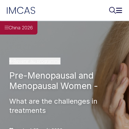
IMCAS
Recherch
Ouvr
Aller au contenu principal
China 2026
Revenir au programme
Pre-Menopausal and
Menopausal Women -
What are the challenges in
treatments