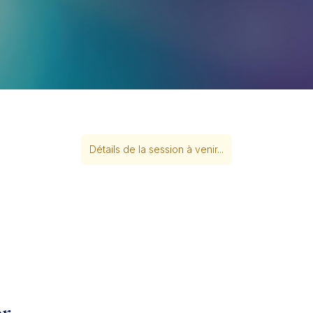
Détails de la session à venir...