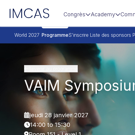
IMCAS
Congrès
Academy
Comm
Aller au contenu principal
World 2027
Programme
S'inscrire
Liste des sponsors
P
Revenir au programme
VAIM Symposi
jeudi 28 janvier 2027
14:00 to 15:30
Room 151 - Level 1