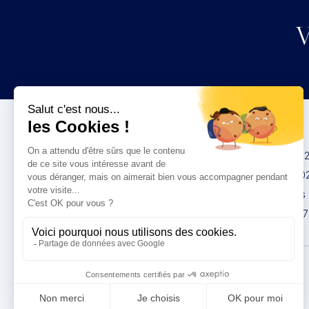
V
Congrès
IMCAS China 20
IMCAS World 20
IMCAS Americas
IMCAS Asia 2027
Politique de
confidentialité