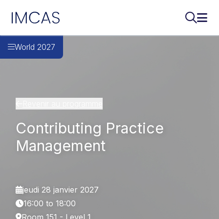
IMCAS
Recherch
Ouvr
Aller au contenu principal
World 2027
Revenir au programme
Contributing Practice
Management
jeudi 28 janvier 2027
16:00 to 18:00
Room 151 - Level 1