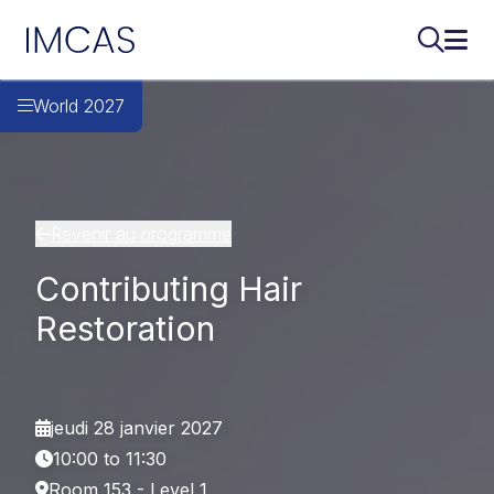
IMCAS
Recherch
Ouvr
Aller au contenu principal
World 2027
Revenir au programme
Contributing Hair
Restoration
jeudi 28 janvier 2027
10:00 to 11:30
Room 153 - Level 1