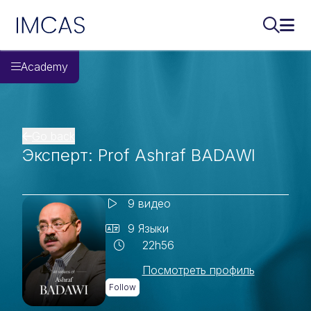
Перейти к основному содержимому
IMCAS
Поиск..
Откр
Academy
Go back
Эксперт: Prof Ashraf BADAWI
9 видео
9 Языки
22h56
Посмотреть профиль
Follow