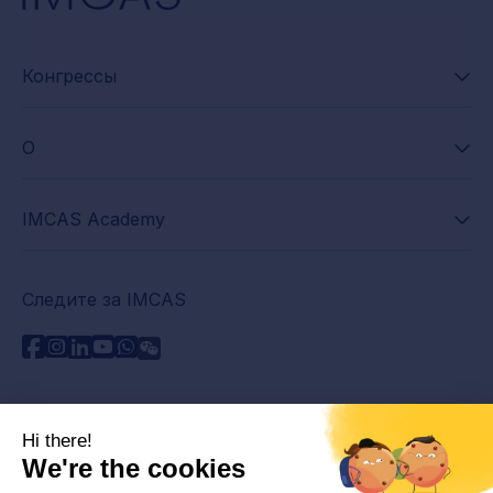
Конгрессы
О
IMCAS Academy
Следите за IMCAS
Нужна помощь?
Связаться с нами