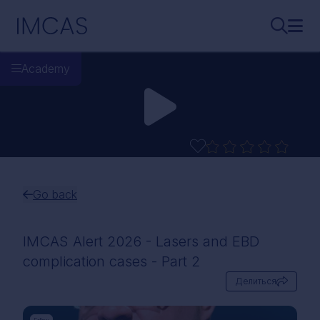
Перейти к основному содержимому
IMCAS
Поиск..
Откр
Academy
Go back
IMCAS Alert 2026 - Lasers and EBD
complication cases - Part 2
Делиться