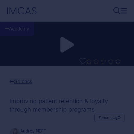
Перейти к основному содержимому
IMCAS
Поиск..
Откр
Academy
Go back
Improving patient retention & loyalty
through membership programs
Делиться
Audrey NEFF