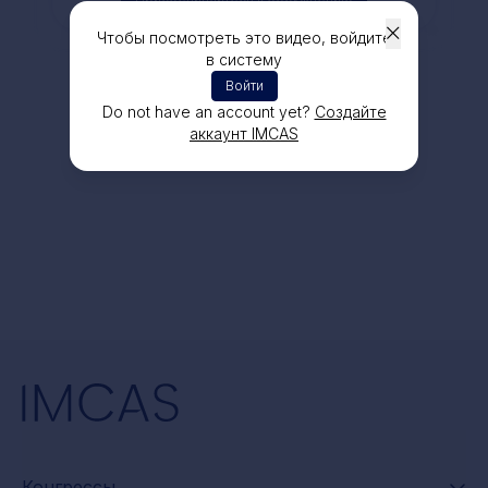
Чтобы посмотреть это видео, войдите
в систему
Войти
Do not have an account yet?
Создайте
аккаунт IMCAS
Конгрессы