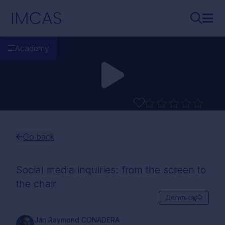
Перейти к основному содержимому
IMCAS
Поиск..
Откр
Academy
Go back
Social media inquiries: from the screen to
the chair
Делиться
Jan Raymond CONADERA