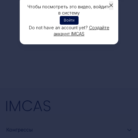
Чтобы посмотреть это видео, войдите
в систему
Войти
Do not have an account yet?
Создайте
аккаунт IMCAS
Конгрессы