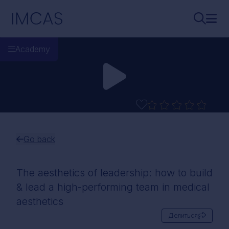
Перейти к основному содержимому
IMCAS
Поиск..
Откр
Academy
Go back
The aesthetics of leadership: how to build
& lead a high-performing team in medical
aesthetics
Делиться