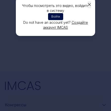
Чтобы посмотреть это видео, войдите
в систему
Войти
Do not have an account yet?
Создайте
аккаунт IMCAS
Конгрессы