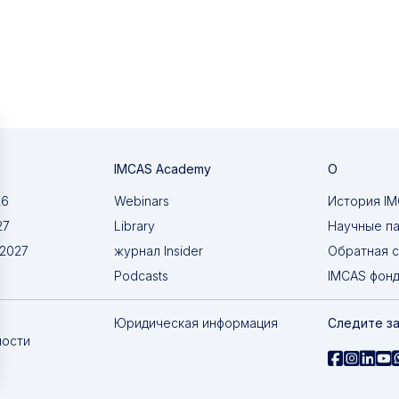
IMCAS Academy
О
26
Webinars
История I
27
Library
Научные п
 2027
журнал Insider
Обратная с
Podcasts
IMCAS фон
Юридическая информация
Следите за
ности