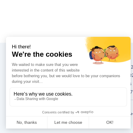
Конгрессы
IMCAS China 20
IMCAS World 20
IMCAS Americas
IMCAS Asia 2027
Политика
конфиденциаль