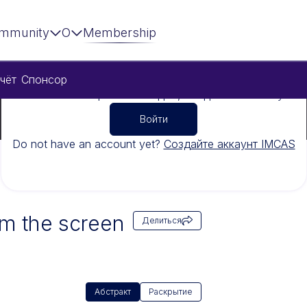
mmunity
О
Membership
чёт
Спонсор
Чтобы посмотреть это видео, войдите в систему
Войти
Do not have an account yet?
Создайте аккаунт IMCAS
om the screen
Делиться
Абстракт
Раскрытие