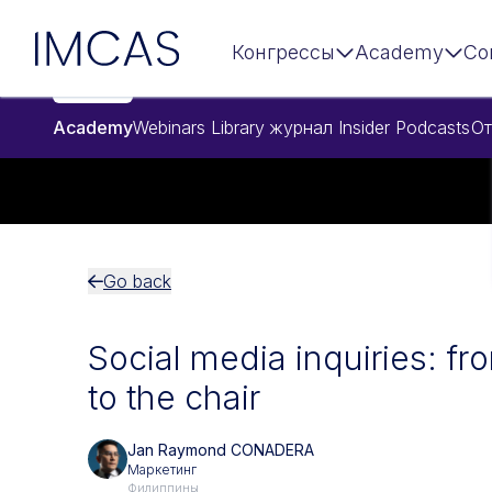
Перейти к основному содержимому
IMCAS
Конгрессы
Academy
Co
Academy
Webinars
Library
журнал Insider
Podcasts
От
Go back
Social media inquiries: fr
to the chair
Jan Raymond CONADERA
Маркетинг
Филиппины