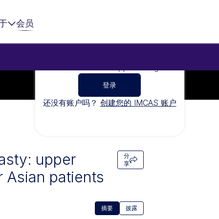
于
会员
To watch this video, please sign in
登录
还没有账户吗？
创建您的 IMCAS 账户
asty: upper
分
享
r Asian patients
摘要
披露