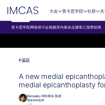
跳转到主要内容
IMCAS
大会
英卡思学院
社群
关
英卡思学院
网络研讨会
视频库
内幕杂志
播客
汇报
赞助商
返回
A new medial epicanthopl
medial epicanthoplasty fo
Kensaku HISHIDA 医师
整形外科医师
日本