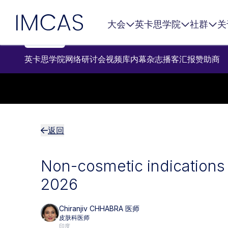
跳转到主要内容
IMCAS
大会
英卡思学院
社群
关
英卡思学院
网络研讨会
视频库
内幕杂志
播客
汇报
赞助商
返回
Non-cosmetic indications 
2026
Chiranjiv CHHABRA 医师
皮肤科医师
印度