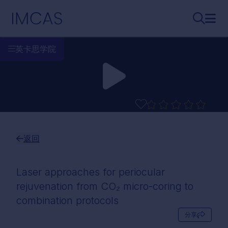
跳转到主要内容
IMCAS
搜索...
打开
英卡思学院
返回
Laser approaches for periocular
rejuvenation from CO₂ micro-coring to
combination protocols
分享