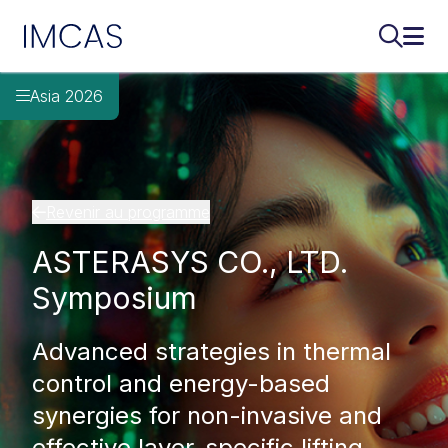
IMCAS
Recherch
Ouvr
Aller au contenu principal
Asia 2026
Revenir au programme
ASTERASYS CO., LTD.
Symposium
Advanced strategies in thermal
control and energy-based
synergies for non-invasive and
effective layer-specific lifting